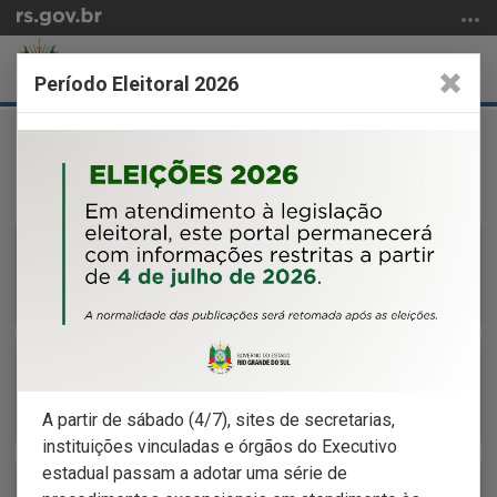
Ir
para
o
Abrir
Alter
CASA CIVIL
Período Eleitoral 2026
conteúdo
a
a
Ir
Início
busca
nave
para
do
o
conteúdo
Serviços e Informações
menu
Ir
para
Carta de Serviços
a
busca
Manual de Boas Práticas de Atos
Administrativos
A partir de
sábado
(4/7), sites de secretarias,
instituições vinculadas e órgãos do Executivo
estadual passam a adotar uma série de