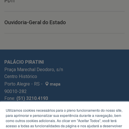
PDTI
Ouvidoria-Geral do Estado
PALÁCIO PIRATINI
Praça Marechal Deodoro, s/n
Centro Histórico
Porto Alegre - RS -
mapa
90010-282
Fone:
(51) 3210.4193
E-mail:
gabinete@casacivil.rs.gov.br
Utilizamos cookies necessários para o pleno funcionamento do nosso site,
para aprimorar e personalizar sua experiência durante a navegação, bem
como outros cookies adicionais. Ao clicar em "Aceitar Todos", você terá
acesso a todas as funcionalidades da página e nos ajudará a desenvolver