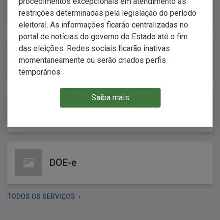
procedimentos excepcionais em atendimento às
Links Úteis
restrições determinadas pela legislação do período
eleitoral. As informações ficarão centralizadas no
portal de notícias do governo do Estado até o fim
das eleições. Redes sociais ficarão inativas
Perguntas frequentes
momentaneamente ou serão criados perfis
temporários.
Saiba mais
Formulários - Estatais (Decreto
54.110)
DOE-e
TODOS OS SERVIÇOS